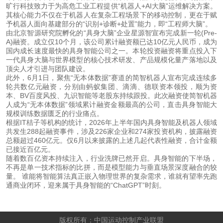
旷行科技致力于为高危工业工程提供“机器人+AI大脑”运维解决方案。
其核心能力不仅在于机器人在复杂工程场景下的移动控制，更在于赋
予机器人面向基建部分的“识别+诊断+处置”能力，即“工程师大脑”。
由北京智源研究院孵化的“具身大脑”企业星源智宣布完成新一轮(Pre-
A)融资。成立仅10个月，该公司累计融资额已达10亿元人民币，成为
国内成长速度最快的具身智能公司之一。本轮投资融资将重点投入下
一代具身大脑与世界模型的核心技术研发、产品规模化量产落地以及
顶尖人才引进与团队建设。
此外，6月1日，聚焦“无本体数据”赛道的简智机器人宣布完成连续多
轮共数亿元融资，分别由蚂蚁集团、滴滴、德联资本领投，顺为资
本、BV百度风投、九识智能等老股东持续跟投。此次融资使简智机器
人成为“无本体数据”领域累计融资金额最高的公司，直击具身智能大
规模训练数据匮乏的行业痛点。
根据IT桔子等机构的统计，2026年上半年国内具身智能及机器人领域
共发生288起融资事件，涉及226家企业和274家投资机构，披露融资
总额超过460亿元。仅6月以来披露的上述几起代表性融资，合计金额
已接近百亿元。
随着数百亿资本持续注入，行业洗牌已然开启。具身智能的下半场，
不再是单一技术指标的比拼，而是模型能力与垂直场景深度融合的较
量。 谁能将智能算法真正嵌入物理世界的复杂需求，谁就有望率先跑
通商业闭环，迎来属于具身智能的“ChatGPT”时刻。
 版权所有：中国运动控制产业联盟 