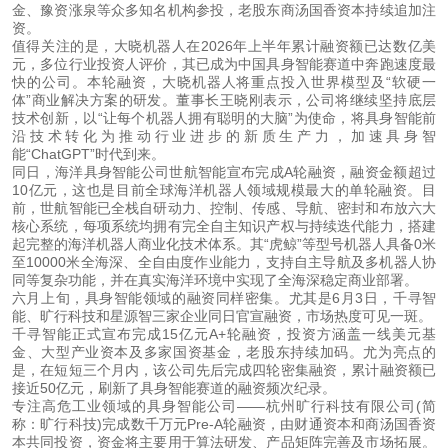
金、豫资涨泉等众多知名机构参投，老股东商汤国香资本持续追加注
资。
值得关注的是，大晓机器人在2026年上半年累计融资额已达数亿美
元，多位行业投资人评价，其已成为中国具身智能赛道中奔跑速度最
快的公司。本轮融资，大晓机器人将重点投入世界模型及“软硬一
体”商业解决方案的研发。董事长王晓刚表示，公司将继续坚持底层
技术创新，以“让每个机器人拥有聪明的大脑”为使命，将具身智能前
沿技术转化为推动行业进步的新质生产力，加速具身智
能“ChatGPT”时代到来。
同日，海洋具身智能公司世航智能宣布完成A轮融资，融资金额超过
10亿元，这也是目前全球海洋机器人领域规模最大的单轮融资。目
前，世航智能已全栈自研动力、控制、传感、导航、密封和布放六大
核心系统，每项系统均拥有完全自主知识产权与持续迭代能力，搭建
起完整的海洋机器人商业化技术体系。其“虎鲸”等型号机器人具备0米
至10000米全海深、全自由度作业能力，支持自主导航及多机器人协
同等复杂功能，并在真实海洋环境中实现了全海深稳定商业部署。
六月上旬，具身智能领域的融资同样密集。尤其是6月3日，千寻智
能、旷行科技和星源智三家企业同日官宣融资，市场热度可见一斑。
千寻智能正式宣布完成15亿元A+轮融资，投资方涵盖一线美元基
金、大型产业资本及多家国资基金，老股东持续加码。尤为亮点的
是，在短短三个月内，该公司先后完成四轮密集融资，累计融资额已
接近50亿元，刷新了具身智能赛道的融资频次纪录。
专注高危工业领域的具身智能公司——杭州旷行科技有限公司(简
称：旷行科技)完成数千万元Pre-A轮融资，由财通资本和商汤国香资
本共同投资，资金将主要用于算法研发、产品矩阵完善及市场拓展。