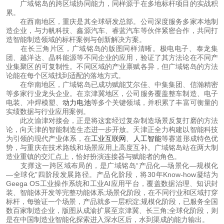
 广域铭岛的跨区域协同能力，同样源于在多地标杆项目的实战积
累。
 在西南地区，重庆是其全球研发总部。公司深度服务多家本地制
造企业，与力帆科技、鑫源汽车、睿蓝汽车等伙伴紧密合作，共同打
造智能制造领域的标杆案例与创新解决方案。
 在长三角片区，广域铭岛的版图同样清晰。极电电子、泰龙集
团、越洋达、晶科能源等不同企业的应用，验证了其方法论在不同产
业集聚区的可复制性。不同区域的产业禀赋各异，但广域铭岛的方法
论能在每个区域找到适配的落地方式。
 在华南地区，广域铭岛已成功赋能艾尔佳、中集集团、信瀚精密
等多家行业龙头企业。在京津冀地区，公司服务覆盖整车制造、电子
电装、冲焊模塑、
动力电池
等多个关键领域，并积累了丰富可衡量的
实绩数据与行业应用案例。
 此次渝津对接会，正是将这套经过复杂制造场景反复打磨的方法
论，向天津的智能制造生态进一步开放。天津正全力构建以智能科技
为引领的现代产业体系，在
工业互联网
、
人工智能
等赛道形成特色优
势，与重庆在技术路线和场景应用上高度互补。广域铭岛站在两大制
造业重镇的交汇点上，恰好扮演连接器与赋能者的角色。
 支撑这一跨区域布局的，是广域铭岛“产品化—场景化—规模化
—全球化”四阶段发展路径。产品化阶段，将30年Know-how凝结为
Geega OS工业操作系统和工业AI应用平台，覆盖数据治理、知识封
装、智能体开发等完整功能体系;场景化阶段，在不同行业和区域打穿
标杆，每验证一个场景，产品就多一层积淀;规模化阶段，已服务全国
数百家制造企业，版图从成渝扩展至京津冀、长三角;全球化阶段，则
是在中国制造业智能化探索进入深水区后，水到渠成的能力输出。