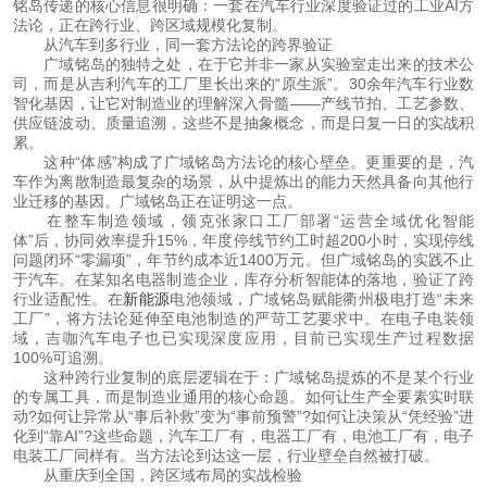
铭岛传递的核心信息很明确：一套在汽车行业深度验证过的工业AI方
法论，正在跨行业、跨区域规模化复制。
 从汽车到多行业，同一套方法论的跨界验证
 广域铭岛的独特之处，在于它并非一家从实验室走出来的技术公
司，而是从吉利汽车的工厂里长出来的“原生派”。30余年汽车行业数
智化基因，让它对制造业的理解深入骨髓——产线节拍、工艺参数、
供应链波动、质量追溯，这些不是抽象概念，而是日复一日的实战积
累。
 这种“体感”构成了广域铭岛方法论的核心壁垒。更重要的是，汽
车作为离散制造最复杂的场景，从中提炼出的能力天然具备向其他行
业迁移的基因。广域铭岛正在证明这一点。
 在整车制造领域，领克张家口工厂部署“运营全域优化智能
体”后，协同效率提升15%，年度停线节约工时超200小时，实现停线
问题闭环“零漏项”，年节约成本近1400万元。但广域铭岛的实践不止
于汽车。在某知名电器制造企业，库存分析智能体的落地，验证了跨
行业适配性。在
新能源
电池领域，广域铭岛赋能衢州极电打造“未来
工厂”，将方法论延伸至电池制造的严苛工艺要求中。在电子电装领
域，吉咖汽车电子也已实现深度应用，目前已实现生产过程数据
100%可追溯。
 这种跨行业复制的底层逻辑在于：广域铭岛提炼的不是某个行业
的专属工具，而是制造业通用的核心命题。如何让生产全要素实时联
动?如何让异常从“事后补救”变为“事前预警”?如何让决策从“凭经验”进
化到“靠AI”?这些命题，汽车工厂有，电器工厂有，电池工厂有，电子
电装工厂同样有。当方法论到达这一层，行业壁垒自然被打破。
 从重庆到全国，跨区域布局的实战检验