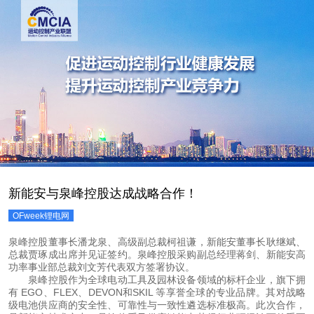
新能安与泉峰控股达成战略合作！
OFweek锂电网
泉峰控股董事长潘龙泉、高级副总裁柯祖谦，新能安董事长耿继斌、
总裁贾琢成出席并见证签约。泉峰控股采购副总经理蒋剑、新能安高
功率事业部总裁刘文芳代表双方签署协议。
 泉峰控股作为全球电动工具及园林设备领域的标杆企业，旗下拥
有 EGO、FLEX、DEVON和SKIL 等享誉全球的专业品牌。其对战略
级电池供应商的安全性、可靠性与一致性遴选标准极高。此次合作，