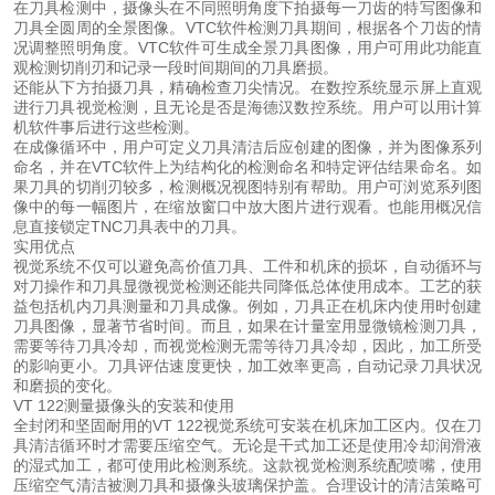
在刀具检测中，摄像头在不同照明角度下拍摄每一刀齿的特写图像和
刀具全圆周的全景图像。VTC软件检测刀具期间，根据各个刀齿的情
况调整照明角度。VTC软件可生成全景刀具图像，用户可用此功能直
观检测切削刃和记录一段时间期间的刀具磨损。
还能从下方拍摄刀具，精确检查刀尖情况。在数控系统显示屏上直观
进行刀具视觉检测，且无论是否是海德汉数控系统。用户可以用计算
机软件事后进行这些检测。
在成像循环中，用户可定义刀具清洁后应创建的图像，并为图像系列
命名，并在VTC软件上为结构化的检测命名和特定评估结果命名。如
果刀具的切削刃较多，检测概况视图特别有帮助。用户可浏览系列图
像中的每一幅图片，在缩放窗口中放大图片进行观看。也能用概况信
息直接锁定TNC刀具表中的刀具。
实用优点
视觉系统不仅可以避免高价值刀具、工件和机床的损坏，自动循环与
对刀操作和刀具显微视觉检测还能共同降低总体使用成本。工艺的获
益包括机内刀具测量和刀具成像。例如，刀具正在机床内使用时创建
刀具图像，显著节省时间。而且，如果在计量室用显微镜检测刀具，
需要等待刀具冷却，而视觉检测无需等待刀具冷却，因此，加工所受
的影响更小。刀具评估速度更快，加工效率更高，自动记录刀具状况
和磨损的变化。
VT 122测量摄像头的安装和使用
全封闭和坚固耐用的VT 122视觉系统可安装在机床加工区内。仅在刀
具清洁循环时才需要压缩空气。无论是干式加工还是使用冷却润滑液
的湿式加工，都可使用此检测系统。这款视觉检测系统配喷嘴，使用
压缩空气清洁被测刀具和摄像头玻璃保护盖。合理设计的清洁策略可