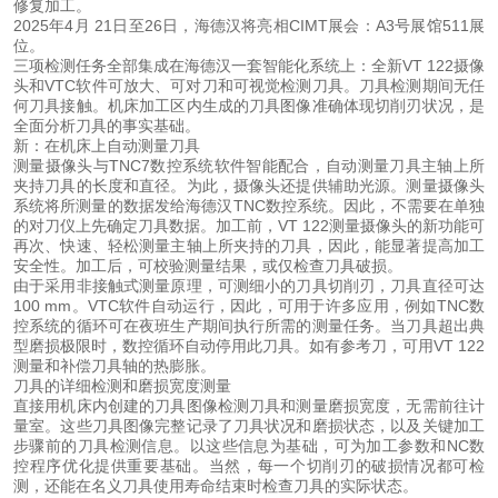
修复加工。
2025年4月 21日至26日，海德汉将亮相CIMT展会：A3号展馆511展
位。
三项检测任务全部集成在海德汉一套智能化系统上：全新VT 122摄像
头和VTC软件可放大、可对刀和可视觉检测刀具。刀具检测期间无任
何刀具接触。机床加工区内生成的刀具图像准确体现切削刃状况，是
全面分析刀具的事实基础。
新：在机床上自动测量刀具
测量摄像头与TNC7数控系统软件智能配合，自动测量刀具主轴上所
夹持刀具的长度和直径。为此，摄像头还提供辅助光源。测量摄像头
系统将所测量的数据发给海德汉TNC数控系统。因此，不需要在单独
的对刀仪上先确定刀具数据。加工前，VT 122测量摄像头的新功能可
再次、快速、轻松测量主轴上所夹持的刀具，因此，能显著提高加工
安全性。加工后，可校验测量结果，或仅检查刀具破损。
由于采用非接触式测量原理，可测细小的刀具切削刃，刀具直径可达
100 mm。VTC软件自动运行，因此，可用于许多应用，例如TNC数
控系统的循环可在夜班生产期间执行所需的测量任务。当刀具超出典
型磨损极限时，数控循环自动停用此刀具。如有参考刀，可用VT 122
测量和补偿刀具轴的热膨胀。
刀具的详细检测和磨损宽度测量
直接用机床内创建的刀具图像检测刀具和测量磨损宽度，无需前往计
量室。这些刀具图像完整记录了刀具状况和磨损状态，以及关键加工
步骤前的刀具检测信息。以这些信息为基础，可为加工参数和NC数
控程序优化提供重要基础。当然，每一个切削刃的破损情况都可检
测，还能在名义刀具使用寿命结束时检查刀具的实际状态。