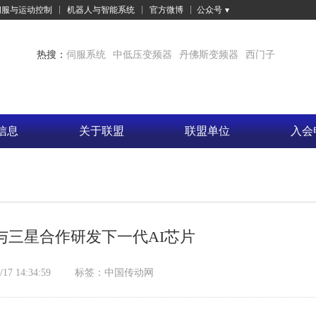
伺服与运动控制
机器人与智能系统
官方微博
公众号
热搜：
伺服系统
中低压变频器
丹佛斯变频器
西门子
信息
关于联盟
联盟单位
入会
与三星合作研发下一代AI芯片
/17 14:34:59
标签：
中国传动网