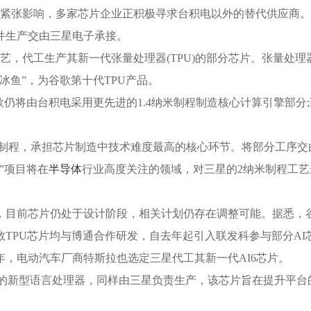
紧张影响，多家芯片企业正积极寻求台积电以外的替代供应商。
件生产交由三星电子承接。
艺，代工生产其新一代张量处理器(TPU)的部分芯片。张量处理
冰鱼”，为谷歌第十代TPU产品。
歌仍将由台积电采用更先进的1.4纳米制程制造核心计算引擎部分
米制程，承担芯片制造中技术难度最高的核心环节。将部分工序交
”项目将在
半导体
行业高度关注的领域，对三星的2纳米制程工艺
过，目前芯片仍处于设计阶段，相关计划仍存在调整可能。据悉，
TPU芯片均与博通合作研发，自去年起引入联发科参与部分AI
，电动汽车厂商特斯拉也选定三星代工其新一代AI6芯片。
载的新型语言处理器，同样由三星负责生产，该芯片旨在提升平台