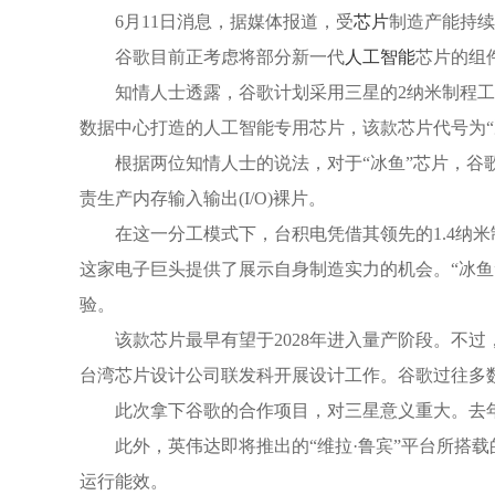
6月11日消息，据媒体报道，受
芯片
制造产能持续
谷歌目前正考虑将部分新一代
人工智能
芯片的组
知情人士透露，谷歌计划采用三星的2纳米制程工
数据中心打造的人工智能专用芯片，该款芯片代号为“
根据两位知情人士的说法，对于“冰鱼”芯片，谷
责生产内存输入输出(I/O)裸片。
在这一分工模式下，台积电凭借其领先的1.4纳
这家电子巨头提供了展示自身制造实力的机会。“冰鱼
验。
该款芯片最早有望于2028年进入量产阶段。不
台湾芯片设计公司联发科开展设计工作。谷歌过往多数
此次拿下谷歌的合作项目，对三星意义重大。去年
此外，英伟达即将推出的“维拉·鲁宾”平台所搭
运行能效。