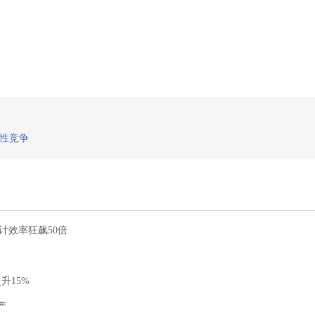
统性竞争
计效率狂飙50倍
升15%
产