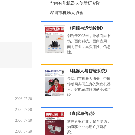
华南智能机器人创新研究院
深圳市机器人协会
富士康科技集团
《伺服与运动控制》
深圳众为兴技术股份有限公司
创刊于2005年，秉承面向市
南京诚达运动控制系统有限公司
场、面向科技、面向应用、
面向行业，集实用性、信息
常州精纳电机有限公司
性、...
杭州之山智控技术有限公司
杭州中达电机有限公司
《机器人与智能系统》
杭州日鼎控制技术有限公司
是深圳市机器人协会、中国
传动网共同主办的聚焦机器
杭州米格电机有限公司
人、智能系统领域的高端产
经...
上海新时达电气股份有限公司
2026-07-30
上海登奇机电技术有限公司
2026-07-30
《直驱与传动》
上海三竹机电设备有限公司
2026-07-29
聚焦直驱产业，整合资源，
深圳市艾而特工业自动化设备有
为直驱企业与用户搭建桥
2026-07-29
梁。