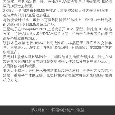
力缩水、整机稳定性下降。英伟达和AMD等客户已明确要求HBM供
应商加强散热管理。
SK海力士近期发布iHBM散热技术，将集成冷却元件内嵌到HBM中，
在芯片内部开辟直通散热通道。
与传统设计相比，该技术可将热阻降低30%以上。SK海力士计划将
iHBM应用于其HBM5及后续产品。
三星电子在Computex 2026上首次公开HBM5原型，并推出HPB散热
方案，将导热块埋入多层DRAM裸片之间，相当于在堆叠芯片内部搭
建多条独立散热烟囱。
该技术已在第七代HBM4E上完成验证，样品已于5月底首次交付客
户。三星表示，该技术可将热阻降低16%，HBM5预计在2028年左右
实现量产。
美光则主攻低功耗HBM设计，并辅以硅通孔沟槽冷却技术。通过在AI
加速器芯片的硅芯片内部蚀刻微型沟槽，使冷却液在其中循环流动，
从而降低内部热积累。
业内人士指出，散热技术升级将带动高导热材料、先进封装制程需求
爆发，重塑
半导体
供应链。低功耗和热管理技术将是未来HBM研发的
核心方向。
 版权所有：中国运动控制产业联盟 