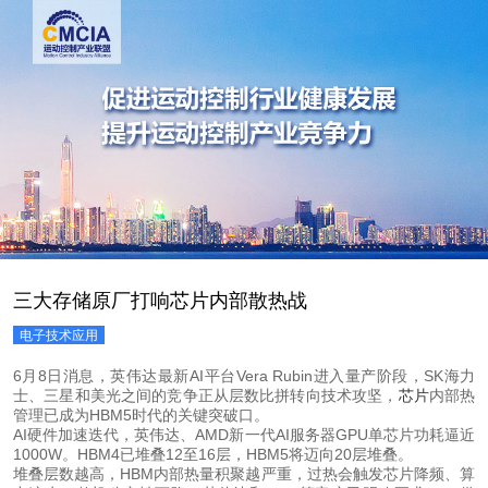
三大存储原厂打响芯片内部散热战
电子技术应用
6月8日消息，英伟达最新AI平台Vera Rubin进入量产阶段，SK海力
士、三星和美光之间的竞争正从层数比拼转向技术攻坚，
芯片
内部热
管理已成为HBM5时代的关键突破口。
AI硬件加速迭代，英伟达、AMD新一代AI服务器GPU单芯片功耗逼近
1000W。HBM4已堆叠12至16层，HBM5将迈向20层堆叠。
堆叠层数越高，HBM内部热量积聚越严重，过热会触发芯片降频、算