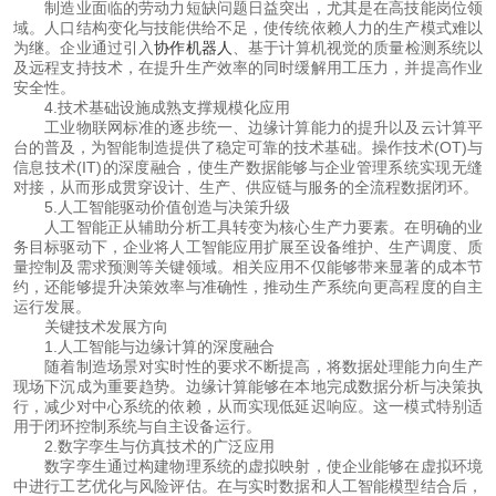
 制造业面临的劳动力短缺问题日益突出，尤其是在高技能岗位领
域。人口结构变化与技能供给不足，使传统依赖人力的生产模式难以
为继。企业通过引入
协作机器人
、基于计算机视觉的质量检测系统以
及远程支持技术，在提升生产效率的同时缓解用工压力，并提高作业
安全性。
 4.技术基础设施成熟支撑规模化应用
 工业物联网标准的逐步统一、边缘计算能力的提升以及云计算平
台的普及，为智能制造提供了稳定可靠的技术基础。操作技术(OT)与
信息技术(IT)的深度融合，使生产数据能够与企业管理系统实现无缝
对接，从而形成贯穿设计、生产、供应链与服务的全流程数据闭环。
 5.人工智能驱动价值创造与决策升级
 人工智能正从辅助分析工具转变为核心生产力要素。在明确的业
务目标驱动下，企业将人工智能应用扩展至设备维护、生产调度、质
量控制及需求预测等关键领域。相关应用不仅能够带来显著的成本节
约，还能够提升决策效率与准确性，推动生产系统向更高程度的自主
运行发展。
 关键技术发展方向
 1.人工智能与边缘计算的深度融合
 随着制造场景对实时性的要求不断提高，将数据处理能力向生产
现场下沉成为重要趋势。边缘计算能够在本地完成数据分析与决策执
行，减少对中心系统的依赖，从而实现低延迟响应。这一模式特别适
用于闭环控制系统与自主设备运行。
 2.数字孪生与仿真技术的广泛应用
 数字孪生通过构建物理系统的虚拟映射，使企业能够在虚拟环境
中进行工艺优化与风险评估。在与实时数据和人工智能模型结合后，