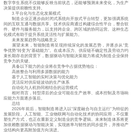
数字孪生系统不仅能够反映当前状态，还能够预测未来变化，为生产
决策提供前瞻性支持。
 3.平台化与生态化发展模式
 制造企业正逐步由封闭式系统向开放式平台转型，更加强调系统
间的互联互通与数据共享。技术供应商通过构建综合性平台，整合软
件、硬件与服务能力，以支持跨企业、跨区域的协同运营。这种生态
化模式有助于提升系统灵活性与扩展能力。
 未来发展趋势与战略意义
 展望未来，智能制造将呈现持续深化的发展态势，并逐步从“竞
争优势”转变为“基础能力”。在成本压力、供应链不确定性及劳动力约
束长期存在的背景下，数据驱动与智能决策能力将成为制造企业保持
竞争力的关键。
 具备以下能力的企业将在竞争中占据优势地位：
 高效整合与利用多源数据的能力
 基于人工智能的实时决策与优化能力
 灵活应对供应链波动的生产体系
 自动化与人机协同相结合的运营模式
 相对而言，转型滞后的企业可能在生产效率、成本控制及市场响
应能力方面逐步落后。
 总结
 2026年前后，智能制造将进入以“深度融合与自主运行”为特征的
发展阶段。人工智能、工业物联网与自动化技术的协同应用，不仅重
塑生产方式，也正在重新定义制造业的竞争逻辑。未来制造体系将更
加依赖数据驱动与智能决策，实现效率与韧性的同步提升，并推动产
业结构向更高附加值方向演进。