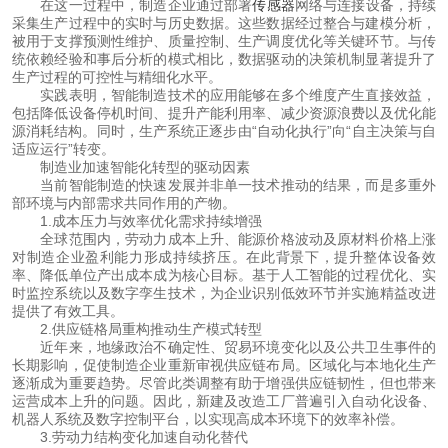
 在这一过程中，制造企业通过部署
传感器
网络与连接设备，持续
采集生产过程中的实时与历史数据。这些数据经过整合与建模分析，
被用于支撑预测性维护、质量控制、生产调度优化等关键环节。与传
统依赖经验和事后分析的模式相比，数据驱动的决策机制显著提升了
生产过程的可控性与精细化水平。
 实践表明，智能制造技术的应用能够在多个维度产生直接效益，
包括降低设备停机时间、提升产能利用率、减少资源浪费以及优化能
源消耗结构。同时，生产系统正逐步由“自动化执行”向“自主决策与自
适应运行”转变。
 制造业加速智能化转型的驱动因素
 当前智能制造的快速发展并非单一技术推动的结果，而是多重外
部环境与内部需求共同作用的产物。
 1.成本压力与效率优化需求持续增强
 全球范围内，劳动力成本上升、能源价格波动及原材料价格上涨
对制造企业盈利能力形成持续挤压。在此背景下，提升整体设备效
率、降低单位产出成本成为核心目标。基于人工智能的过程优化、实
时监控系统以及数字孪生技术，为企业识别低效环节并实施精益改进
提供了有效工具。
 2.供应链格局重构推动生产模式转型
 近年来，地缘政治不确定性、贸易环境变化以及公共卫生事件的
长期影响，促使制造企业重新审视供应链布局。区域化与本地化生产
逐渐成为重要趋势。尽管此类调整有助于增强供应链韧性，但也带来
运营成本上升的问题。因此，新建及改造工厂普遍引入自动化设备、
机器人系统及数字控制平台，以实现高成本环境下的效率补偿。
 3.劳动力结构变化加速自动化替代