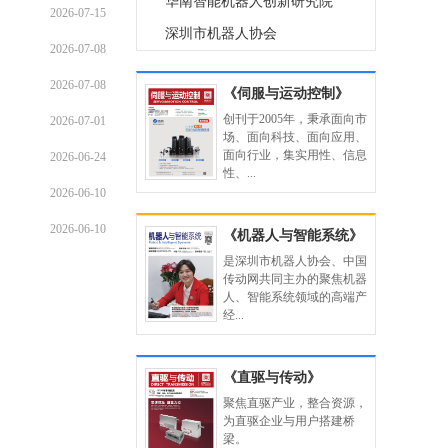
2026-07-15
深圳市机器人协会
2026-07-08
富士康科技集团
2026-07-08
深圳众为兴技术股份有限公司
《伺服与运动控制》
创刊于2005年，秉承面向市
南京诚达运动控制系统有限公司
2026-07-01
场、面向科技、面向应用、
常州精纳电机有限公司
面向行业，集实用性、信息
2026-06-24
性、...
杭州之山智控技术有限公司
2026-06-10
杭州中达电机有限公司
2026-06-10
《机器人与智能系统》
杭州日鼎控制技术有限公司
是深圳市机器人协会、中国
传动网共同主办的聚焦机器
杭州米格电机有限公司
人、智能系统领域的高端产
上海新时达电气股份有限公司
经...
上海登奇机电技术有限公司
上海三竹机电设备有限公司
《直驱与传动》
聚焦直驱产业，整合资源，
深圳市艾而特工业自动化设备有
为直驱企业与用户搭建桥
梁。
深圳市亿维自动化技术有限公司