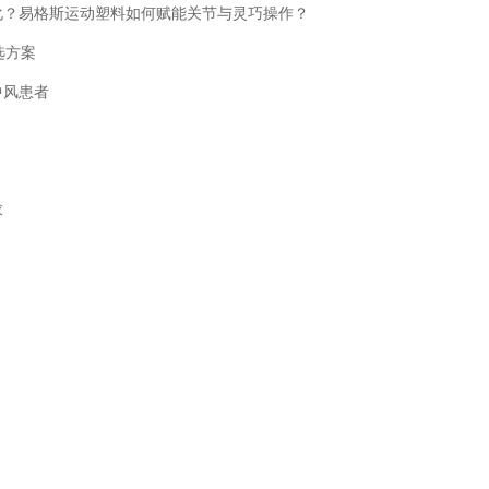
化？易格斯运动塑料如何赋能关节与灵巧操作？
选方案
中风患者
求