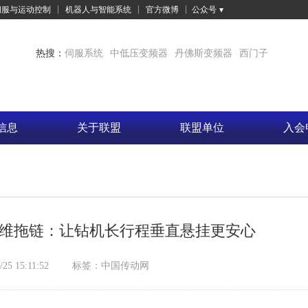
伺服与运动控制
机器人与智能系统
官方微博
公众号
热搜：
伺服系统
中低压变频器
丹佛斯变频器
西门子
信息
关于联盟
联盟单位
入会
重载三维拖链：让钻机长行程垂直悬挂更安心
/25 15:11:52
标签：
中国传动网